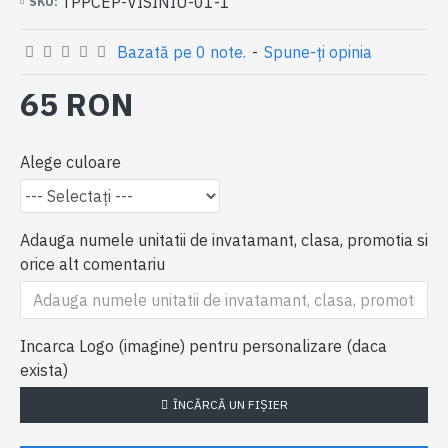
TPPCEP-VISINIU-01-1
SKU:
Bazată pe 0 note.
-
Spune-ţi opinia
65 RON
Alege culoare
Adauga numele unitatii de invatamant, clasa, promotia si
orice alt comentariu
Incarca Logo (imagine) pentru personalizare (daca
exista)
ÎNCĂRCĂ UN FIŞIER