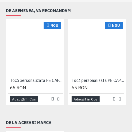
DE ASEMENEA, VA RECOMANDAM
NOU
NOU
Tocă personalizata PE CAPAC + esarfa personalizata - ALB
Tocă personalizata PE CAPAC + esarfa personalizata - ALB - clasa 4
65 RON
65 RON
Adaugă în Coş
Adaugă în Coş
DE LA ACEEASI MARCA