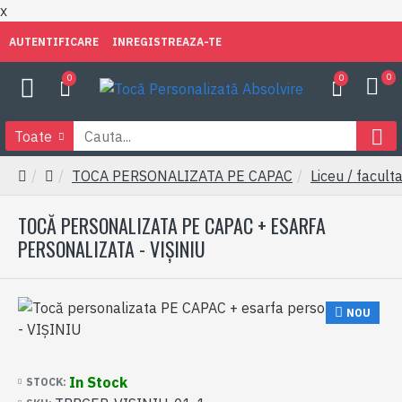
x
AUTENTIFICARE
INREGISTREAZA-TE
0
0
0
Toate
TOCA PERSONALIZATA PE CAPAC
Liceu / faculta
TOCĂ PERSONALIZATA PE CAPAC + ESARFA
PERSONALIZATA - VIȘINIU
NOU
In Stock
STOCK: