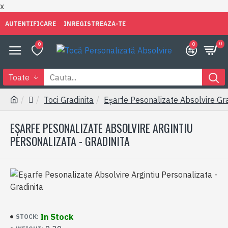
x
AUTENTIFICARE
INREGISTREAZA-TE
0
0
0
Toate
Toci Gradinita
Eșarfe Pesonalizate Absolvire Gra
EȘARFE PESONALIZATE ABSOLVIRE ARGINTIU
PERSONALIZATA - GRADINITA
In Stock
STOCK: