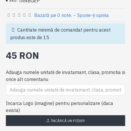
TANBGEP
SKU:
Bazată pe 0 note.
-
Spune-ţi opinia
Cantitate minimă de comandat pentru acest
produs este de 15
45 RON
Adauga numele unitatii de invatamant, clasa, promotia si
orice alt comentariu
Incarca Logo (imagine) pentru personalizare (daca
exista)
ÎNCĂRCĂ UN FIŞIER