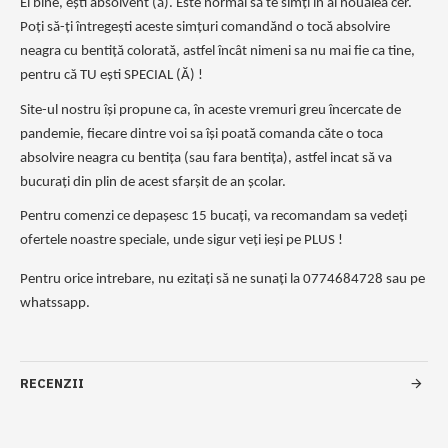
Ei bine, ești absolvent (ă). Este normal să te simți în al nouălea cer. 
Poți să-ți întregești aceste simțuri comandănd o tocă absolvire 
neagra cu bentiță colorată, astfel încât nimeni sa nu mai fie ca tine, 
pentru că TU ești SPECIAL (Ă) !
Site-ul nostru își propune ca, în aceste vremuri greu încercate de 
pandemie, fiecare dintre voi sa își poată comanda căte o toca 
absolvire neagra cu bentița (sau fara bentița), astfel incat să va 
bucurați din plin de acest sfarșit de an școlar.
Pentru comenzi ce depașesc 15 bucați, va recomandam sa vedeți 
ofertele noastre speciale, unde sigur veți ieși pe PLUS !
Pentru orice intrebare, nu ezitați să ne sunați la 0774684728 sau pe 
whatssapp.
RECENZII