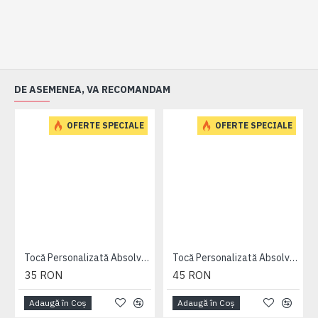
DE ASEMENEA, VA RECOMANDAM
OFERTE SPECIALE
OFERTE SPECIALE
Tocă Personalizată Absolvire neagra cu bentita alba
Tocă Personalizată Absolvire neagra cu bentita alba + esarfa
35 RON
45 RON
Adaugă în Coş
Adaugă în Coş