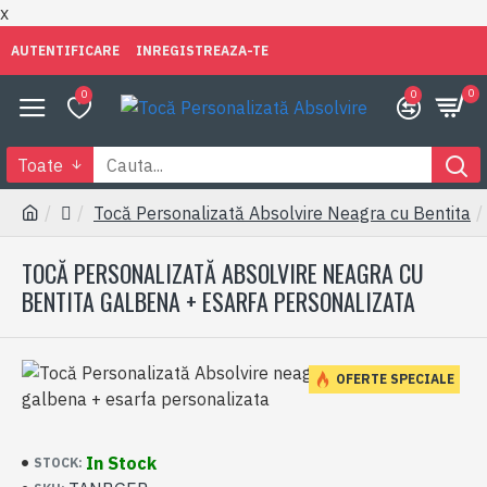
x
AUTENTIFICARE
INREGISTREAZA-TE
0
0
0
Toate
Tocă Personalizată Absolvire Neagra cu Bentita
TOCĂ PERSONALIZATĂ ABSOLVIRE NEAGRA CU
BENTITA GALBENA + ESARFA PERSONALIZATA
OFERTE SPECIALE
In Stock
STOCK: