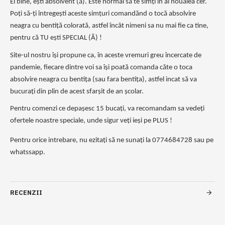
Ei bine, ești absolvent (ă). Este normal să te simți în al nouălea cer. 
Poți să-ți întregești aceste simțuri comandănd o tocă absolvire 
neagra cu bentiță colorată, astfel încât nimeni sa nu mai fie ca tine, 
pentru că TU ești SPECIAL (Ă) !
Site-ul nostru își propune ca, în aceste vremuri greu încercate de 
pandemie, fiecare dintre voi sa își poată comanda căte o toca 
absolvire neagra cu bentița (sau fara bentița), astfel incat să va 
bucurați din plin de acest sfarșit de an școlar.
Pentru comenzi ce depașesc 15 bucați, va recomandam sa vedeți 
ofertele noastre speciale, unde sigur veți ieși pe PLUS !
Pentru orice intrebare, nu ezitați să ne sunați la 0774684728 sau pe 
whatssapp.
RECENZII