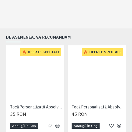
DE ASEMENEA, VA RECOMANDAM
OFERTE SPECIALE
OFERTE SPECIALE
Tocă Personalizată Absolvire neagra cu bentita alba
Tocă Personalizată Absolvire neagra cu bentita alba + esarfa
35 RON
45 RON
Adaugă în Coş
Adaugă în Coş