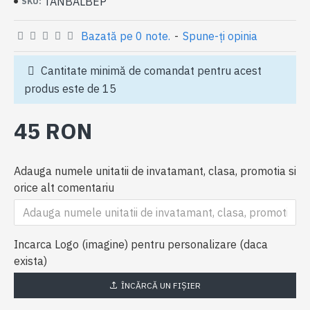
TANBALBEP
SKU:
Bazată pe 0 note.
-
Spune-ţi opinia
Cantitate minimă de comandat pentru acest
produs este de 15
45 RON
Adauga numele unitatii de invatamant, clasa, promotia si
orice alt comentariu
Incarca Logo (imagine) pentru personalizare (daca
exista)
ÎNCĂRCĂ UN FIŞIER