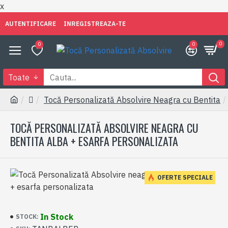
x
AUTENTIFICARE
INREGISTREAZA-TE
0
0
0
Toate
Tocă Personalizată Absolvire Neagra cu Bentita
TOCĂ PERSONALIZATĂ ABSOLVIRE NEAGRA CU
BENTITA ALBA + ESARFA PERSONALIZATA
OFERTE SPECIALE
In Stock
STOCK: