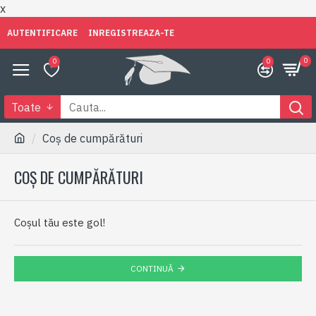
x
AUTENTIFICARE
INREGISTREAZA-TE
0
0
0
Toate
Coș de cumpărături
COȘ DE CUMPĂRĂTURI
Coșul tău este gol!
CONTINUĂ